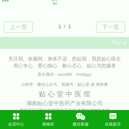
***
Top
关注我、收藏我，身体不适，想起我，我是贴心医生
用心专心、爱心细心、耐心尽心、贴心为您服务
医生微信：txtxw99 hnwfgyy
小程序、微信公众号、视频号：贴心堂 或 维肤膏
贴 心 堂 中 医 馆
湖南贴心堂中医药产业有限公司
看病买药须到中医馆面诊开处方 本网仅辅助实体店
长沙芙蓉贴心诊所 泉塘中医诊所 雨花贴心中医诊所
会员中心
购物车
微信客服
在线留言
湖南维肤膏医药有限公司