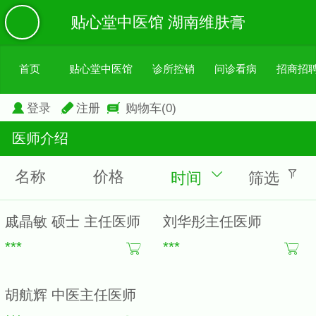
贴心堂中医馆 湖南维肤膏
首页
贴心堂中医馆
诊所控销
问诊看病
招商招
登录
注册
购物车
(0)
医师介绍
名称
价格
时间
筛选
戚晶敏 硕士 主任医师
刘华彤主任医师
***
***
胡航辉 中医主任医师